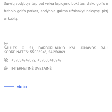
Survilų sodyboje taip pat veikia laipiojimo bokštas, disko golfo ir
futbolo golfo parkas, sodyboje galima užsisakyti nakvynę, pirtį
ar kubilą.
SAULĖS G. 21, BARBORLAUKIO KM. JONAVOS RAJ.
KOORDINATĖS: 55.036946, 24.256869
+37034947072, +37060410949
INTERNETINĖ SVETAINĖ
Vieta