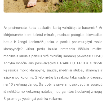
Ar prisimenate, kada paskutinį kartą vaikščiojote basomis? Ar
išdrįstumėte bent keletui minučių nusiauti patogius laisvalaikio
batus ir žengti kankorėžių taku, o paskui pasimurgdyti molio
klampynėje? Jūsų pėdų laukia rimtesnis iššūkis miške,
mediniais kuolais pakilus virš minkštų samanų paklotės! Survilų
sodyba kviečia Jus pasivaikščioti BASAKOJŲ TAKU ir sužinoti,
ką reiškia molio klampynė, šiaudai, mediniai stulpai, akmenys ir
ežiukai po kojomis. 2 kilometrų Basakojų taką sudaro daugiau
nei 10 skirtingų dangų. Šis potyris privers nusišypsoti ar suspigti
iš netikėtumo kiekvieną nutolusį nuo gamtos šiuolaikinį žmogų.
Ši pramoga ypatingai patinka vaikams,