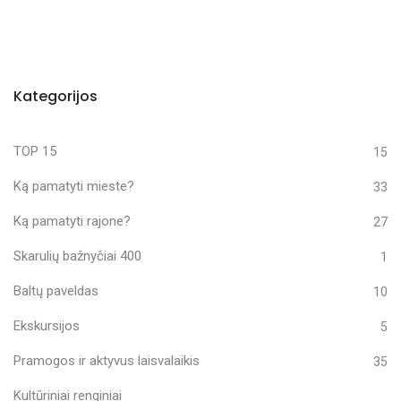
Kategorijos
TOP 15
15
Ką pamatyti mieste?
33
Ką pamatyti rajone?
27
Skarulių bažnyčiai 400
1
Baltų paveldas
10
Ekskursijos
5
Pramogos ir aktyvus laisvalaikis
35
Kultūriniai renginiai