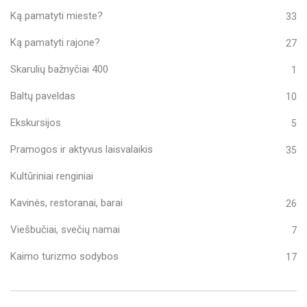
Ką pamatyti mieste?
33
Ką pamatyti rajone?
27
Skarulių bažnyčiai 400
1
Baltų paveldas
10
Ekskursijos
5
Pramogos ir aktyvus laisvalaikis
35
Kultūriniai renginiai
Kavinės, restoranai, barai
26
Viešbučiai, svečių namai
7
Kaimo turizmo sodybos
17