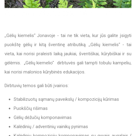
,,Gėlių kiemelis" Jonavoje - tai ne tik vieta, kur jūs galite įsigyti
puokštę gėlių ir kitą šventinę atributiką. ,,Gėlių kiemelis" - tai
vieta, kai norisi praleisti laiką jaukiai, šventiškai, kūrybiškai ir su
gėlėmis. „Gėlių kiemelio" dirbtuvės gali tampti tobulu kampeliu,
kai norisi malonios kūrybinės edukacijos.
Dirbtuvių temos gali būti įvairios:
Stabilizuotų sąmanų paveikslų / kompozicijų kūrimas
Puokščių rišimas
Gėlių dėžučių komponavimas
Kalėdinių / adventinių vainikų pynimas
Kalėdinių kompozicijų komponavimas su gyvais augalais /