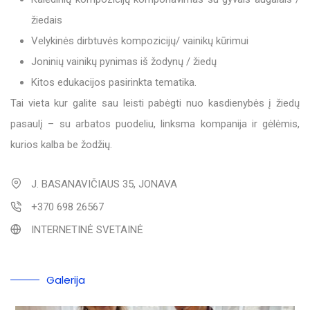
žiedais
Velykinės dirbtuvės kompozicijų/ vainikų kūrimui
Joninių vainikų pynimas iš žodynų / žiedų
Kitos edukacijos pasirinkta tematika.
Tai vieta kur galite sau leisti pabėgti nuo kasdienybės į žiedų
pasaulį – su arbatos puodeliu, linksma kompanija ir gėlėmis,
kurios kalba be žodžių.
J. BASANAVIČIAUS 35, JONAVA
+370 698 26567
INTERNETINĖ SVETAINĖ
Galerija