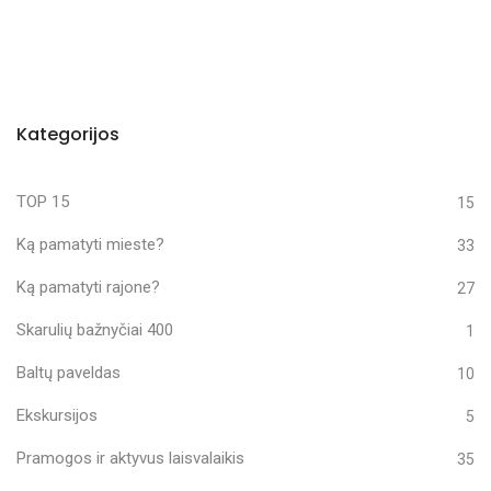
Kategorijos
TOP 15
15
Ką pamatyti mieste?
33
Ką pamatyti rajone?
27
Skarulių bažnyčiai 400
1
Baltų paveldas
10
Ekskursijos
5
Pramogos ir aktyvus laisvalaikis
35