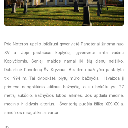
Prie Noteros upelio įsikūrusi gyvenvietė Panoteriai žinoma nuo
XV a. Joje pastačius koplyčią, gyvenvietė imta vadinti
Koplyčiomis. Senieji maldos namai iki šių dienų neišliko.
Dabartinė Panoterių Šv. Kryžiaus Atradimo bažnyčia pastatyta
tik 1994 m. Tai dvibokštė, plytų mūro bažnyčia. Išvaizda ji
primena neogotikinio stiliaus bažnyčią, o su bokštu yra 27
metrų aukščio. Bažnyčios lubos arkinės. Jos apdaila medinė,
medinis ir didysis altorius. Šventorių puošia išlikę XIX-XX a.
sandūros neogotikiniai vartai.