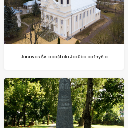
Jonavos Šv. apaštalo Jokūbo bažnyčia