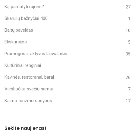
Ką pamatyti rajone?
27
Skarulių bažnyčiai 400
1
Baltų paveldas
10
Ekskursijos
5
Pramogos ir aktyvus laisvalaikis
35
Kultūriniai renginiai
Kavinės, restoranai, barai
26
Viešbučiai, svečių namai
7
Kaimo turizmo sodybos
17
Sekite naujienas!