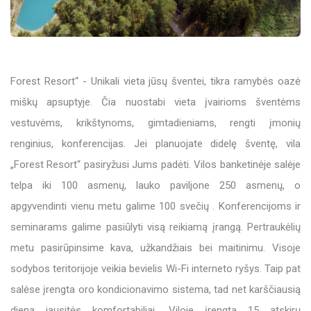
Forest Resort“ - Unikali vieta jūsų šventei, tikra ramybės oazė
miškų apsuptyje. Čia nuostabi vieta įvairioms šventėms
vestuvėms, krikštynoms, gimtadieniams, rengti įmonių
renginius, konferencijas. Jei planuojate didelę šventę, vila
„Forest Resort“ pasiryžusi Jums padėti. Vilos banketinėje salėje
telpa iki 100 asmenų, lauko paviljone 250 asmenų, o
apgyvendinti vienu metu galime 100 svečių . Konferencijoms ir
seminarams galime pasiūlyti visą reikiamą įrangą. Pertraukėlių
metu pasirūpinsime kava, užkandžiais bei maitinimu. Visoje
sodybos teritorijoje veikia bevielis Wi-Fi interneto ryšys. Taip pat
salėse įrengta oro kondicionavimo sistema, tad net karščiausią
dieną jausitės komfortabiliai. Viloje įrengta 15 atskirų