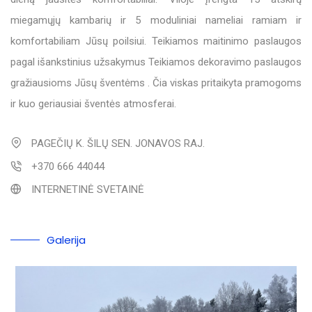
miegamųjų kambarių ir 5 moduliniai nameliai ramiam ir
komfortabiliam Jūsų poilsiui. Teikiamos maitinimo paslaugos
pagal išankstinius užsakymus Teikiamos dekoravimo paslaugos
gražiausioms Jūsų šventėms . Čia viskas pritaikyta pramogoms
ir kuo geriausiai šventės atmosferai.
PAGEČIŲ K. ŠILŲ SEN. JONAVOS RAJ.
+370 666 44044
INTERNETINĖ SVETAINĖ
Galerija